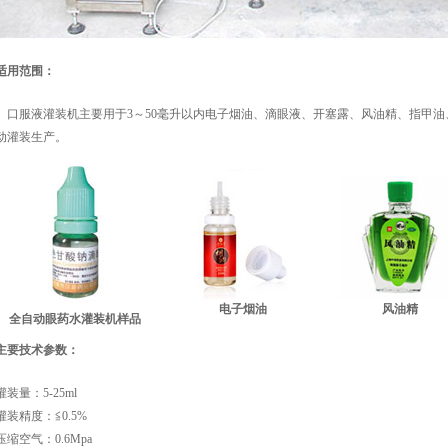
适用范围：
口服液灌装机
主要用于3～50毫升以内电子烟油、滴眼液、开塞露、风油精、指甲
动灌装生产。
电子烟油
风油精
全自动眼药水灌装机
样品
主要技术参数：
灌装量：5-25ml
灌装精度：≦0.5%
压缩空气：0.6Mpa