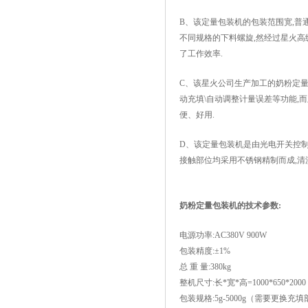
B、该定量包装机的包装范围宽,普通
不同规格的下料螺旋,然经过星火高
了工作效率.
C、该星火公司生产加工的奶粉定量
动充填\自动调整计量误差等功能,
便、好用.
D、该定量包装机是由光电开关控制
接触部位均采用不锈钢精制而成,清
奶粉定量包装机的技术参数:
电源功率:AC380V 900W
包装精度:±1%
总 重 量:380kg
整机尺寸:长*宽*高=1000*650*200
包装规格:5g-5000g（需要更换充